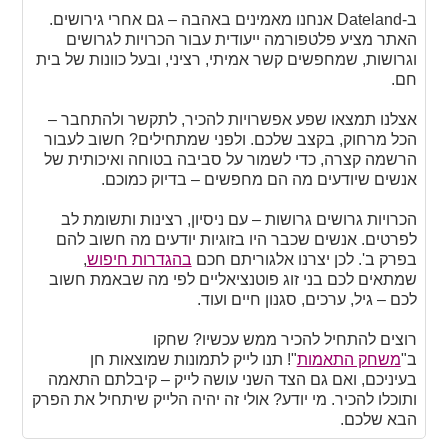
ב-Dateland אנחנו מאמינים באהבה – גם אחרי גירושים.
האתר מציע פלטפורמה ייעודית עבור הכרויות לגרושים
וגרושות, שמחפשים קשר אמיתי, רציני, ובעל כוונות של בית
חם.
אצלנו תמצאו שפע אפשרויות להכיר, לתקשר ולהתחבר –
הכל מרחוק, בקצב שלכם. ולפני שמתחילים? חשוב לעבור
הרשמה קצרה, כדי לשמור על סביבה בטוחה ואיכותית של
אנשים שיודעים מה הם מחפשים – בדיוק כמוכם.
הכרויות גרושים גרושות – עם ניסיון, רצינות ותשומת לב
לפרטים. אנשים שכבר היו בזוגיות יודעים מה חשוב להם
בפרק ב'. לכן יצרנו אלגוריתם חכם
בהגדרות חיפוש
,
שמתאים לכם בני זוג פוטנציאליים לפי מה שבאמת חשוב
לכם – גיל, ערכים, סגנון חיים ועוד.
רוצים להתחיל להכיר ממש עכשיו? שחקו
ב"
משחק התאמות
"! תנו לייק לתמונות שמוצאות חן
בעיניכם, ואם גם הצד השני עושה לייק – קיבלתם התאמה
ותוכלו להכיר. מי יודע? אולי זה יהיה הלייק שיתחיל את הפרק
הבא שלכם.