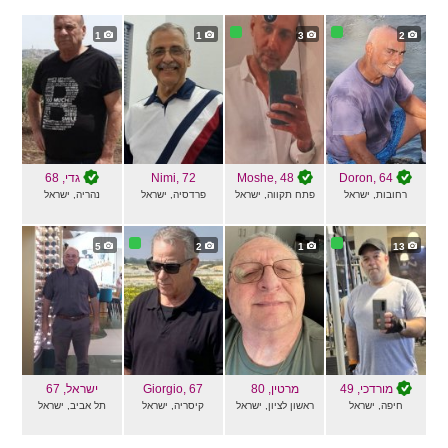
1
1
3
2
, 64
Doron
, 48
Moshe
, 72
Nimi
גדי
, 68
רחובות, ישראל
פתח תקווה, ישראל
פרדסיה, ישראל
נהריה, ישראל
5
2
1
13
מורדכי
, 49
מרטין
, 80
, 67
Giorgio
ישראל
, 67
חיפה, ישראל
ראשון לציון, ישראל
קיסריה, ישראל
תל אביב, ישראל