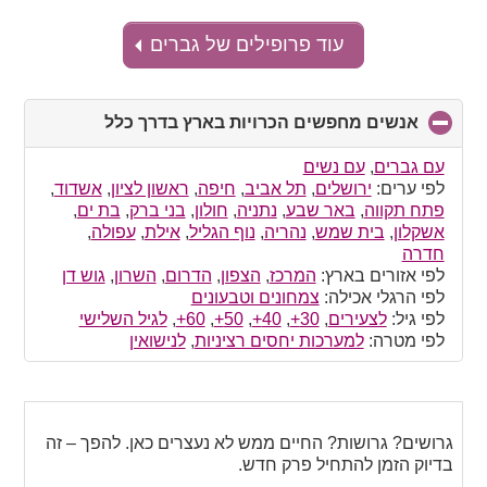
עוד פרופילים של גברים
אנשים מחפשים הכרויות בארץ בדרך כלל
click
to
collapse
עם גברים
,
עם נשים
contents
לפי ערים:
ירושלים
,
תל אביב
,
חיפה
,
ראשון לציון
,
אשדוד
,
פתח תקווה
,
באר שבע
,
נתניה
,
חולון
,
בני ברק
,
בת ים
,
אשקלון
,
בית שמש
,
נהריה
,
נוף הגליל
,
אילת
,
עפולה
,
חדרה
לפי אזורים בארץ:
המרכז
,
הצפון
,
הדרום
,
השרון
,
גוש דן
לפי הרגלי אכילה:
צמחונים וטבעונים
לפי גיל:
לצעירים
,
30+
,
40+
,
50+
,
60+
,
לגיל השלישי
לפי מטרה:
למערכות יחסים רציניות
,
לנישואין
גרושים? גרושות? החיים ממש לא נעצרים כאן. להפך – זה
בדיוק הזמן להתחיל פרק חדש.