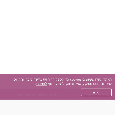
האתר עושה שימוש ב-cookies כדי לספק לך חווית גלישה טובה יותר, וכן
למטרות סטטיסטיקה, אפיון ושיווק. למידע נוסף
לחצו כאן
.
לאשר
אפליקציית הכרויות
אנחנו ברשתות החברתיות
על אפליקצית הכרויות
Facebook
הכרויות עבור Android
Instagram
הכרויות עבור iOS
TikTok