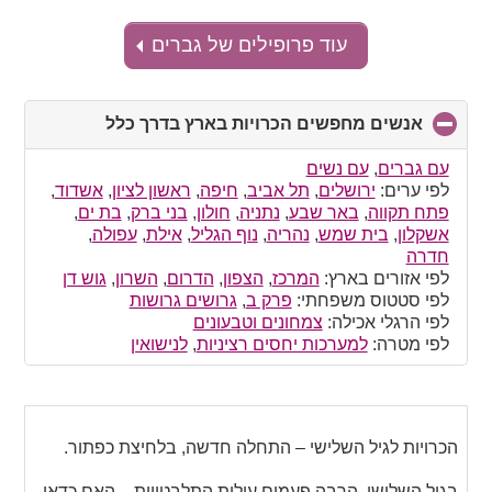
עוד פרופילים של גברים
אנשים מחפשים הכרויות בארץ בדרך כלל
click
to
collapse
עם גברים
,
עם נשים
contents
לפי ערים:
ירושלים
,
תל אביב
,
חיפה
,
ראשון לציון
,
אשדוד
,
פתח תקווה
,
באר שבע
,
נתניה
,
חולון
,
בני ברק
,
בת ים
,
אשקלון
,
בית שמש
,
נהריה
,
נוף הגליל
,
אילת
,
עפולה
,
חדרה
לפי אזורים בארץ:
המרכז
,
הצפון
,
הדרום
,
השרון
,
גוש דן
לפי סטטוס משפחתי:
פרק ב
,
גרושים גרושות
לפי הרגלי אכילה:
צמחונים וטבעונים
לפי מטרה:
למערכות יחסים רציניות
,
לנישואין
הכרויות לגיל השלישי – התחלה חדשה, בלחיצת כפתור.
בגיל השלישי, הרבה פעמים עולות התלבטויות – האם כדאי