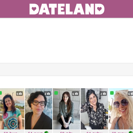
cli
expan
conten
5
2
6
2
6