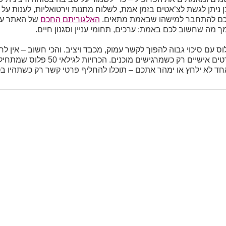
יתן לגשת לצ’אטים בזמן אמת, לשלוח מתנות וירטואליות, לענות על ש
לכם להתחבר למישהו שבאמת מתאים.
האלגוריתם החכם
של האתר עו
ך מה שחשוב לכם באמת: ערכים, תחומי עניין וסגנון חיים.
וצרות הכרויות לבני 50 פלוס עם סיכוי גבוה להפוך לקשר עמוק, מכבד ויציב. והכי חשוב
שנוח לכם, ובוחרים לשתף פרטים אישיים רק כשמ
 אחד לא ילחץ או ימהר אתכם – תוכלו להחליף פרטי קשר רק כשתהיו