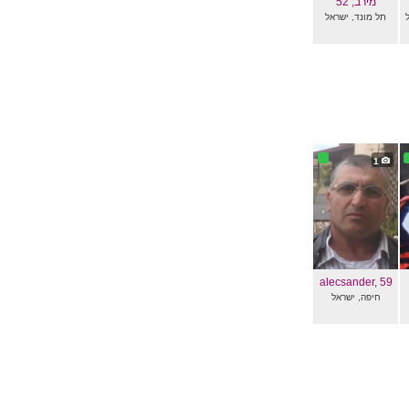
מירב
, 52
תל מונד, ישראל
1
alecsander
, 59
חיפה, ישראל