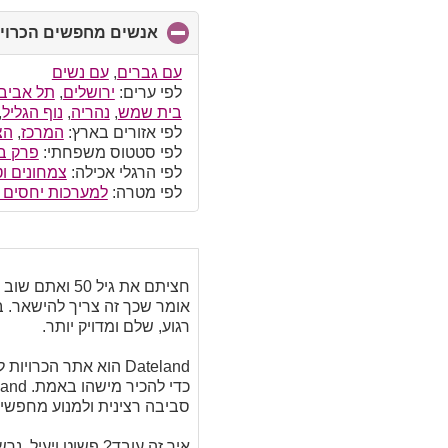
אנשים מחפשים הכרויו
עם גברים
,
עם נשים
לפי ערים:
ירושלים
,
תל אביב
בית שמש
,
נהריה
,
נוף הגליל
,
לפי אזורים בארץ:
המרכז
,
הצ
לפי סטטוס משפחתי:
פרק ב
לפי הרגלי אכילה:
צמחונים וט
לפי מטרה:
למערכות יחסים ר
אומר שכך זה צריך להישאר. ב
רגוע, שלם ומדויק יותר.
סביבה רצינית ולמנוע מחפש
איך זה עובד? פשוט ויעיל. 