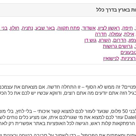
ת בארץ בדרך כלל
click
to
collapse
contents
,
חיפה
,
ראשון לציון
,
אשדוד
,
פתח תקווה
,
באר שבע
,
נתניה
,
חולון
,
בני 
אילת
,
עפולה
,
חדרה
פון
,
הדרום
,
השרון
,
גוש דן
,
גרושים גרושות
בעונים
ציניות
,
לנישואין
גיל הזה אתם יודעים מה אתם רוצים, ודווקא עכשיו יש לכם את כל ה
Dateland הוא אתר הכרויות לבני 50 פלוס, שנועד לעזור לכם למצוא קשר איכותי – בלי 
כדי להכיר מישהו באמת. Dateland עוזר לכם למצוא את מי שגורלכם איתו, אנו מציע כלים 
י הרפתקאות קלות ראש, הגישה לכל האופציות באתר אפשרית רק לא
נרשמים ומאמתים את הפרופיל – כדי לשמור על סביבה בטוחה ורציני