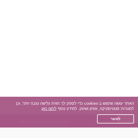
האתר עושה שימוש ב-cookies כדי לספק לך חווית גלישה טובה יותר, וכן
למטרות סטטיסטיקה, אפיון ושיווק. למידע נוסף
לחצו כאן
.
לאשר
אפליקציית הכרויות
אנחנו ברשתות החברתיות
על אפליקצית הכרויות
Facebook
הכרויות עבור Android
Instagram