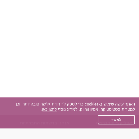
האתר עושה שימוש ב-cookies כדי לספק לך חווית גלישה טובה יותר, וכן
למטרות סטטיסטיקה, אפיון ושיווק. למידע נוסף
לחצו כאן
.
לאשר
אפליקציית הכרויות
אנחנו ברשתות החברתיות
על אפליקצית הכרויות
Facebook
הכרויות עבור Android
Instagram