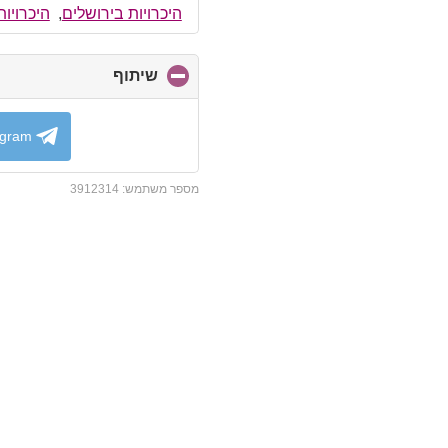
היכרויות בירושלים
,
היכרויו
שיתוף
click
to
collapse
contents
egram
מספר משתמש:
3912314