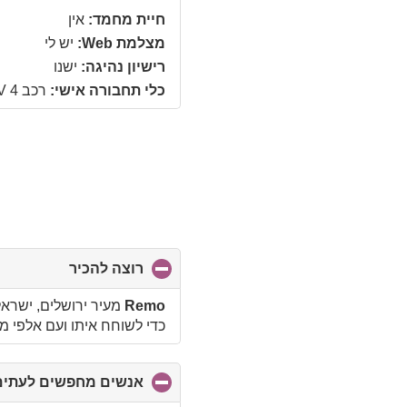
collapse
חיית מחמד:
אין
ontents
מצלמת Web:
יש לי
רישיון נהיגה:
ישנו
כלי תחבורה אישי:
רכב Toyota RAV 4
רוצה להכיר
click
to
collapse
Remo
מעיר ירושלים, ישראל רוצה להכיר אי
contents
כדי לשוחח איתו ועם אלפי 
אנשים מחפשים לעתים 