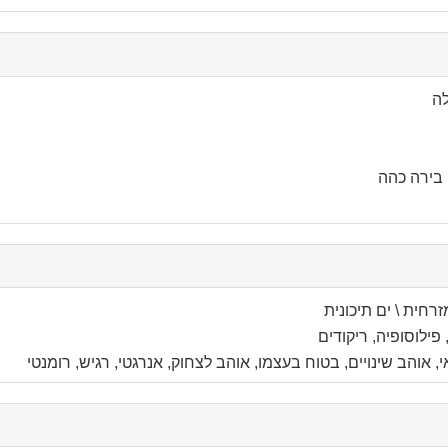
לה
בירה כהה
col
זרחית \ ים תיכונית
con
 פילוסופיה, ריקודים
, אוהב שינויים, בטוח בעצמו, אוהב לצחוק, אנרגטי, רגיש, רומנטי