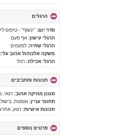
הרגלים
click
to
collapse
סדר יום:
"ינשוף" - טיפוס לי
contents
הרגלי עישון:
אף פעם
הרגלי שתיה:
לפעמים
משקה אלכוהול אהוב עלי:
הרגלי אכילה:
רגיל
תכונות ותחביבים
click
to
lapse
סגנון מוזיקה אהוב:
רגאי, מ
tents
תחומי עניין:
אומנות, בישול,
תכונות אישיות:
רגוע, אחראי
פרטים נוספים
click
to