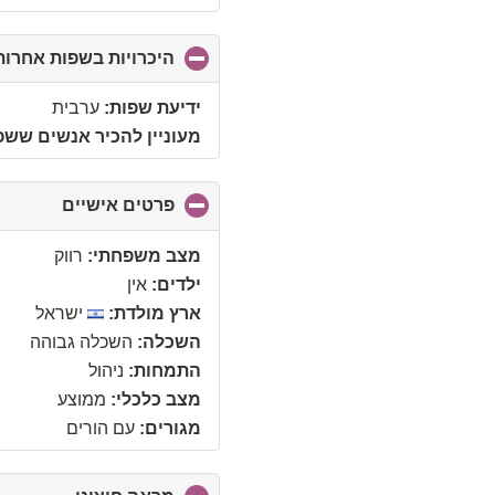
היכרויות בשפות אחרות
ידיעת שפות:
ערבית
מעוניין להכיר אנשים שש
פרטים אישיים
click
to
ollapse
מצב משפחתי:
רווק
ontents
ילדים:
אין
ארץ מולדת:
ישראל
השכלה:
השכלה גבוהה
התמחות:
ניהול
מצב כלכלי:
ממוצע
מגורים:
עם הורים