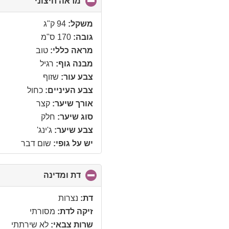
מראה חיצוני
click
to
collapse
משקל:
94 ק"ג
contents
גובה:
170 ס"מ
מראה כללי:
טוב
מבנה גוף:
רגיל
צבע עור:
שזוף
צבע העיניים:
כחול
אורך שיער:
קצר
סוג שיער:
חלק
צבע שיער:
ג'ינג'
יש על גופי:
שום דבר
דת ומדינה
click
to
collapse
דת:
נצרות
contents
זיקה לדת:
מסורתי
שרות צבאי:
לא שירתתי