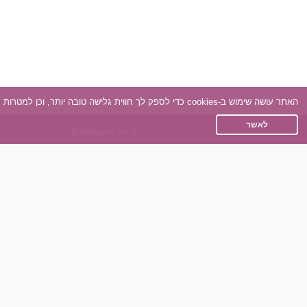
האתר עושה שימוש ב-cookies כדי לספק לך חווית גלישה טובה יותר, וכן למטרות סטטיסטיקה, אפיון ושיווק. למידע נוסף
לאשר
Dateland.co.il
תקנון
מדיניות הפרטיות
שאלות נפוצות
כותבים עלינו
צרו קשר
תוכנית שותפים
אתר רגיל
חוות דעת של גולשים
לאנשים עם מוגבליות
שפות