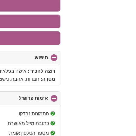
חיפוש
click
to
collapse
רוצה להכיר :
אישה בגילאים 26 - 90 שנ
contents
מטרה:
חברות, אהבה, נישואין
אימות פרופיל
click
to
collapse
התמונות נבדקו
contents
כתובת מייל מאושרת
מספר הטלפון אומת