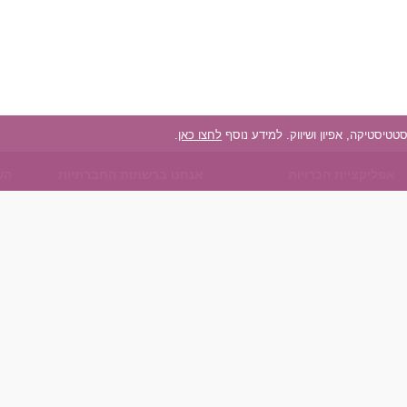
לחצו כאן
.
אפליקציית הכרויות
אנחנו ברשתות החברתיות
הש
על אפליקצית הכרויות
Facebook
הכ
הכרויות עבור Android
Instagram
הכר
הכרויות עבור iOS
TikTok
כפיות (
רות - צ'אט בוט הכרויות
הכר
הכר