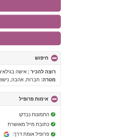
חיפוש
click
to
collapse
רוצה להכיר :
אישה בגילאים 30 - 40 שנ
contents
מטרה:
חברות, אהבה, נישואין
אימות פרופיל
click
to
collapse
התמונות נבדקו
contents
כתובת מייל מאושרת
פרופיל אומת דרך: