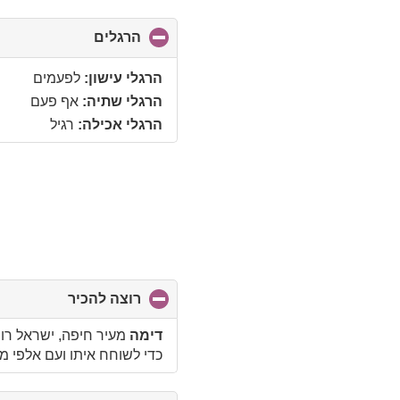
הרגלים
click
to
collapse
הרגלי עישון:
לפעמים
contents
הרגלי שתיה:
אף פעם
הרגלי אכילה:
רגיל
רוצה להכיר
click
to
collapse
דימה
מעיר חיפה, ישראל רוצה להכיר אישה 
contents
כדי לשוחח איתו ועם אלפי 