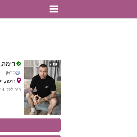
דימה,
7
סרטן
חיפה, י
היה לפני 4 שעות