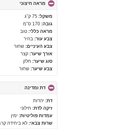
מראה חיצוני
click
to
collapse
משקל:
75 ק"ג
contents
גובה:
170 ס"מ
מראה כללי:
טוב
צבע עור:
בהיר
צבע העיניים:
שחור
אורך שיער:
קצר
סוג שיער:
חלק
צבע שיער:
שחור
דת ומדינה
click
to
collapse
דת:
יהדות
contents
זיקה לדת:
חילוני
עמדות פוליטיות:
ימין
שרות צבאי:
לא ביחידה קרב