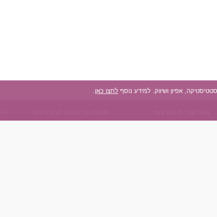
לחצו כאן
.
אפליקציית הכרויות
אנחנו ברשתות החברתיות
הש
על אפליקצית הכרויות
Facebook
הכ
הכרויות עבור Android
Instagram
הכר
הכרויות עבור iOS
TikTok
כפיות (
רות - צ'אט בוט הכרויות
הכר
הכר