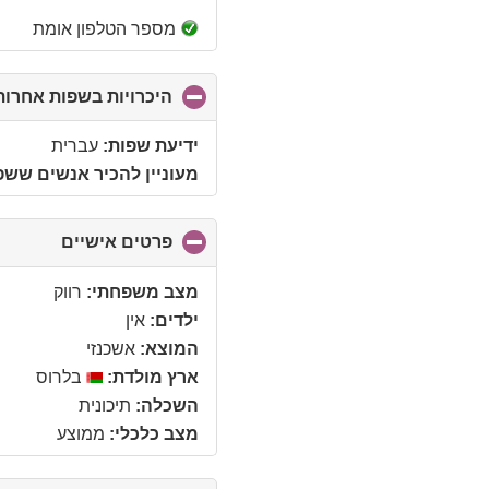
מספר הטלפון אומת
היכרויות בשפות אחרות
ידיעת שפות:
עברית
מעוניין להכיר אנשים שש
פרטים אישיים
click
to
ollapse
מצב משפחתי:
רווק
ontents
ילדים:
אין
המוצא:
אשכנזי
ארץ מולדת:
בלרוס
השכלה:
תיכונית
מצב כלכלי:
ממוצע