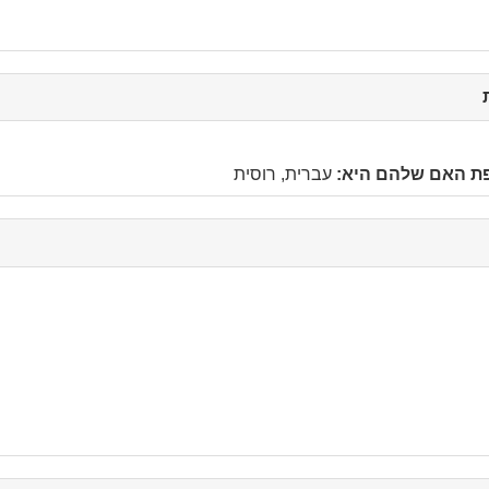
click
to
collapse
contents
פת האם שלהם היא:
עברית, רוסית
c
c