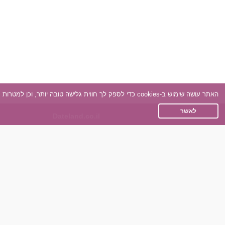
האתר עושה שימוש ב-cookies כדי לספק לך חווית גלישה טובה יותר, וכן למטרות סטטיסטיקה, אפיון ושיווק. למידע נוסף
לאשר
Dateland.co.il
תקנון
מדיניות הפרטיות
שאלות נפוצות
כותבים עלינו
צרו קשר
תוכנית שותפים
אתר רגיל
חוות דעת של גולשים
לאנשים עם מוגבליות