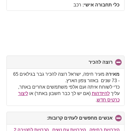
contents
כלי תחבורה אישי:
רכב
רוצה להכיר
click
to
collapse
מאירה
מעיר חיפה, ישראל רוצה להכיר גבר בגילאים 65
contents
- 73 שנים באזור צפון הארץ.
כדי לשוחח איתה ועם אלפי משתמשים אחרים באתר,
עליך
להיזדהות
(אם יש לך כבר חשבון באתר) או
ליצור
כרטיס חדש
.
אנשים מחפשים לעתים קרובות:
click
to
collapse
היכרויות בחיפה
,
היכרויות עם נשים
,
הכרויות לחטיבה 2