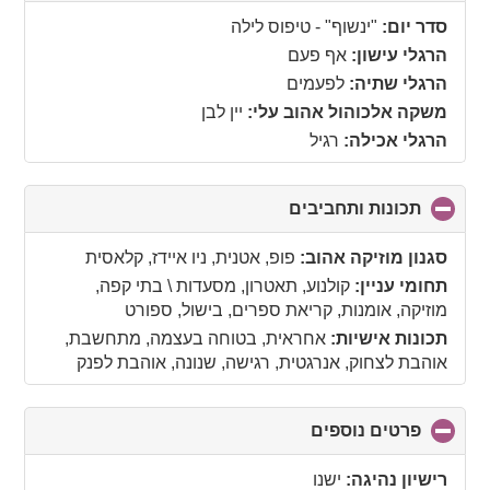
collapse
סדר יום:
"ינשוף" - טיפוס לילה
contents
הרגלי עישון:
אף פעם
הרגלי שתיה:
לפעמים
משקה אלכוהול אהוב עלי:
יין לבן
הרגלי אכילה:
רגיל
תכונות ותחביבים
click
to
collapse
סגנון מוזיקה אהוב:
פופ, אטנית, ניו איידז, קלאסית
contents
תחומי עניין:
קולנוע, תאטרון, מסעדות \ בתי קפה,
מוזיקה, אומנות, קריאת ספרים, בישול, ספורט
תכונות אישיות:
אחראית, בטוחה בעצמה, מתחשבת,
אוהבת לצחוק, אנרגטית, רגישה, שנונה, אוהבת לפנק
פרטים נוספים
click
to
collapse
רישיון נהיגה:
ישנו