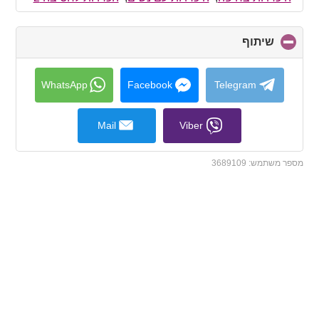
contents
שיתוף
click
to
collapse
contents
WhatsApp
Facebook
Telegram
Mail
Viber
מספר משתמש:
3689109