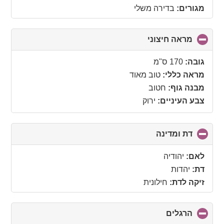
מגורים:
בדירה משלי
מראה חיצוני
click
to
collapse
גובה:
170 ס"מ
contents
מראה כללי:
טוב מאוד
מבנה גוף:
חטוב
צבע העיניים:
ירוק
דת ומדינה
click
to
collapse
לאם:
יהודיה
contents
דת:
יהדות
זיקה לדת:
חילונית
הרגלים
click
to