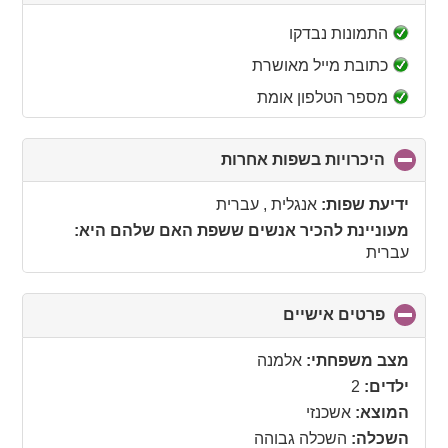
to
collapse
התמונות נבדקו
contents
כתובת מייל מאושרת
מספר הטלפון אומת
היכרויות בשפות אחרות
click
to
collapse
ידיעת שפות:
אנגלית , עברית
contents
מעוניינת להכיר אנשים ששפת האם שלהם היא:
עברית
פרטים אישיים
click
to
collapse
מצב משפחתי:
אלמנה
contents
ילדים:
2
המוצא:
אשכנזי
השכלה:
השכלה גבוהה