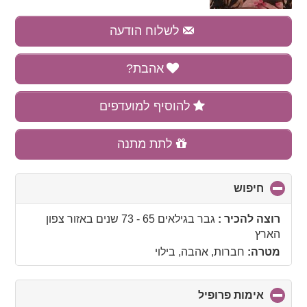
לשלוח הודעה
אהבת?
להוסיף למועדפים
לתת מתנה
חיפוש
click
to
collapse
רוצה להכיר :
גבר בגילאים 65 - 73 שנים
באזור
צפון
contents
הארץ
מטרה:
חברות, אהבה, בילוי
אימות פרופיל
click