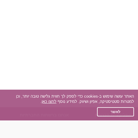
האתר עושה שימוש ב-cookies כדי לספק לך חווית גלישה טובה יותר, וכן
למטרות סטטיסטיקה, אפיון ושיווק. למידע נוסף
לחצו כאן
.
לאשר
אפליקציית הכרויות
אנחנו ברשתות החברתיות
על אפליקצית הכרויות
Facebook
הכרויות עבור Android
Instagram
הכרויות עבור iOS
TikTok