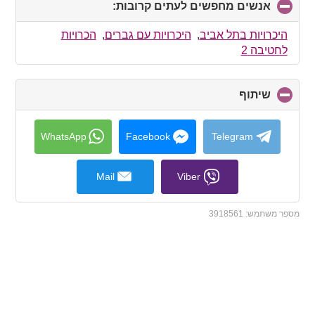
אנשים מחפשים לעתים קרובות:
click
to
collapse
היכרויות בתל אביב
,
היכרויות עם גברים
,
הכרויות
contents
לחטיבה 2
שיתוף
click
to
collapse
contents
WhatsApp
Facebook
Telegram
Mail
Viber
מספר משתמש:
3918561