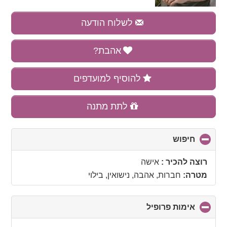
לשלוח הודעה
אהבת?
להוסיף למועדפים
לתת מתנה
חיפוש
click
to
collapse
רוצה להכיר :
אישה
contents
מטרה:
חברות, אהבה, נישואין, בילוי
אימות פרופיל
click
to