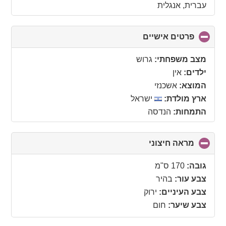
עברית, אנגלית
פרטים אישיים
click
to
collapse
מצב משפחתי:
גרוש
contents
ילדים:
אין
המוצא:
אשכנזי
ארץ מולדת:
ישראל
התמחות:
הנדסה
מראה חיצוני
click
to
collapse
גובה:
170 ס"מ
contents
צבע עור:
בהיר
צבע העיניים:
ירוק
צבע שיער:
חום