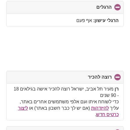
הרגלים
click
to
collapse
הרגלי עישון:
אף פעם
contents
רוצה להכיר
click
to
collapse
רן
מעיר תל אביב, ישראל רוצה להכיר אישה בגילאים 18
contents
- 90 שנים
כדי לשוחח איתו ועם אלפי משתמשים אחרים באתר,
עליך
להיזדהות
(אם יש לך כבר חשבון באתר) או
ליצור
כרטיס חדש
.