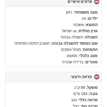
פרטים אישיים
click
to
collapse
מצב משפחתי:
רווק
contents
ילדים:
אין
המוצא:
אשכנזי
ארץ מולדת:
ישראל
השכלה:
השכלה גבוהה
שם המוסד להשכלה גבוהה:
האוניברסיטה הפתוחה
התמחות:
מנהל עסקים
מצב כלכלי:
ממוצע
מגורים:
בדירה שכורה
מראה חיצוני
click
to
collapse
משקל:
88 ק"ג
contents
גובה:
184 ס"מ
מראה כללי:
טוב
מבנה גוף:
רגיל