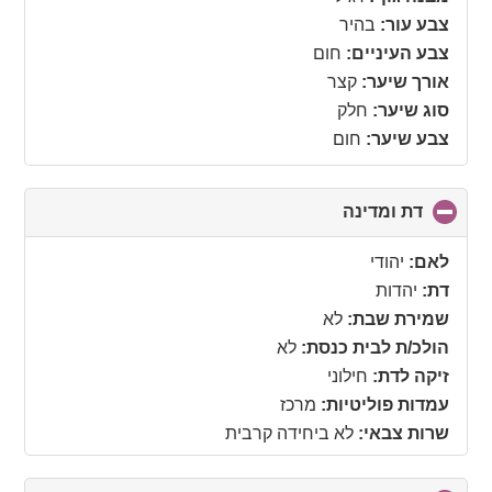
צבע עור:
בהיר
צבע העיניים:
חום
אורך שיער:
קצר
סוג שיער:
חלק
צבע שיער:
חום
דת ומדינה
click
to
collapse
לאם:
יהודי
contents
דת:
יהדות
שמירת שבת:
לא
הולכ/ת לבית כנסת:
לא
זיקה לדת:
חילוני
עמדות פוליטיות:
מרכז
שרות צבאי:
לא ביחידה קרבית