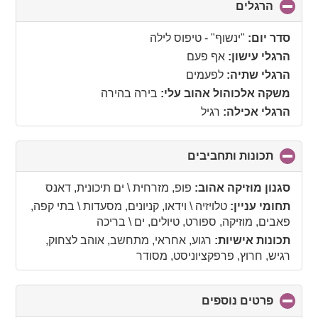
הרגלים
click
to
collapse
סדר יום:
"ינשוף" - טיפוס לילה
contents
הרגלי עישון:
אף פעם
הרגלי שתיה:
לפעמים
משקה אלכוהול אהוב עלי:
בירה בהירה
הרגלי אכילה:
רגיל
תכונות ותחביבים
click
to
collapse
סגנון מוזיקה אהוב:
פופ, מזרחית \ ים תיכונית, דאנס
contents
תחומי עניין:
טלויזיה \ וידאו, קניונים, מסעדות \ בתי קפה,
פאבים, מוזיקה, ספורט, טיולים, ים \ בריכה
תכונות אישיות:
רגוע, אחראי, מתחשב, אוהב לצחוק,
רגיש, חרוץ, פרפקציוניסט, מסודר
פרטים נוספים
click
to