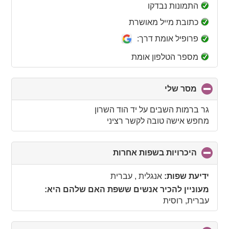
collapse
התמונות נבדקו
contents
כתובת מייל מאושרת
פרופיל אומת דרך:
מספר הטלפון אומת
מסר שלי
click
to
collapse
גר ברמות השבים על יד הוד השרון
contents
מחפש אישה טובה לקשר רציני
היכרויות בשפות אחרות
click
to
collapse
ידיעת שפות:
אנגלית , עברית
contents
מעוניין להכיר אנשים ששפת האם שלהם היא:
עברית, רוסית