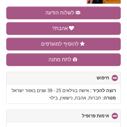
לשלוח הודעה
אהבת?
להוסיף למועדפים
לתת מתנה
חיפוש
click
to
collapse
רוצה להכיר :
אישה בגילאים 25 - 39 שנים
באזור
ישראל
contents
מטרה:
חברות, אהבה, נישואין, בילוי
אימות פרופיל
click
to