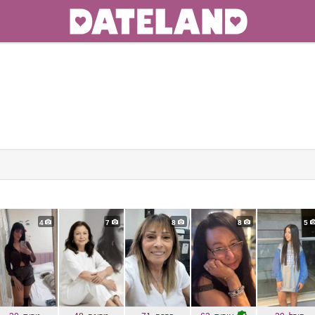
cli
expan
conten
4
7
8
8
5