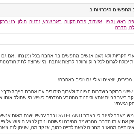
 מחפשים היכרויות ב
click
to
collapse
פה
,
ראשון לציון
,
אשדוד
,
פתח תקווה
,
באר שבע
,
נתניה
,
חולון
,
בני ברק
contents
ה
,
חדרה
ערי הקריות ולא מעט אנשים מחפשים בה אהבה בכל זמן נתון, אם גם
 יכולה לגרום לכל רווק ורווקה לרצות אהבה ומי שרוצה לתת הזדמנו
 מכירים, יוצאים ואולי גם זוכים באהבה!
שישי בבוקר בשדרות הציונות ולערוך סידורים עם אהבת חייך לצדך?
קר ביער קריית אתא וליהנות מהטבע המדהים כשיש מי שחולק אותו אי
ק נגיעה?
הזוגיות עליה חלמת נמצאת ממש מעבר לפינה כי באתר ATELAND
יוק את אותו הדבר. ההרשמה מהירה ופשוטה וניתן לבצע חיפוש על פי גי
 איכותיים מהאזור מחכים לצאת לדייט כמוך, אז קדימה, שניתן לזה צ'